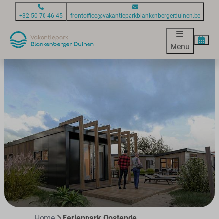
+32 50 70 46 45
frontoffice@vakantieparkblankenbergerduinen.be
Menü
Home
Ferienpark Oostende