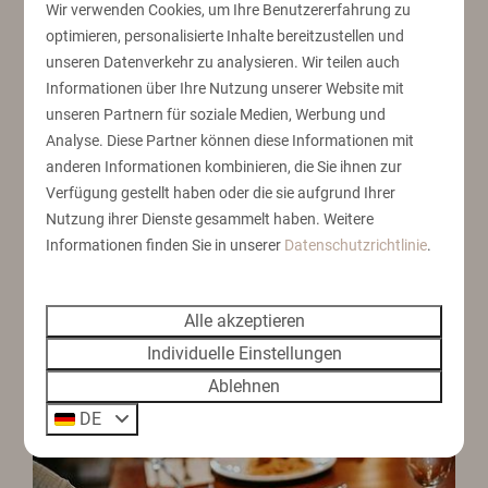
und mit dem nur 200 Meter entfernten Strand sind Ihre
Wir verwenden Cookies, um Ihre Benutzererfahrung zu
Füße in wenigen Minuten im Sand. Möchten Sie einen
optimieren, personalisierte Inhalte bereitzustellen und
Urlaub in der Nähe von Oostende mit Ihrem Hund
unseren Datenverkehr zu analysieren. Wir teilen auch
genießen? Das können Sie, denn in vielen unserer
Informationen über Ihre Nutzung unserer Website mit
Ferienhäuser sind bis zu 2 Haustiere willkommen!
unseren Partnern für soziale Medien, Werbung und
Analyse. Diese Partner können diese Informationen mit
anderen Informationen kombinieren, die Sie ihnen zur
Kurz gefasst:
Verfügung gestellt haben oder die sie aufgrund Ihrer
Nutzung ihrer Dienste gesammelt haben. Weitere
Chalets und Hütten für bis zu 6 Personen
Informationen finden Sie in unserer
Datenschutzrichtlinie
.
Versorgt mit allen Grundbedürfnissen
200 m vom Strand entfernt
Alle akzeptieren
Haustierfreundlich
Individuelle Einstellungen
Ablehnen
DE