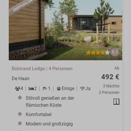
EMPFOHLEN
8,3
Duinrand Lodge | 4 Personen
Ab
492 €
De Haan
3 Nächte
4
2
1
Einige
Ja
2 Personen
Stilvoll genießen an der
flämischen Küste
Komfortabel
Modern und großzügig