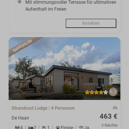
Mit stimmungsvoller Terrasse für ultimativen
Aufenthalt im Freien
Ansehen
EMPFOHLEN
8,3
Strandrust Lodge | 4 Personen
Ab
463 €
De Haan
3 Nächte
4
2
1
Einige
Ja