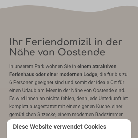
Ihr Feriendomizil in der
Nähe von Oostende
In unserem Park wohnen Sie in
einem attraktiven
Ferienhaus oder einer modernen Lodge
, die für bis zu
6 Personen geeignet sind und somit der ideale Ort für
einen Urlaub am Meer in der Nähe von Oostende sind.
Es wird Ihnen an nichts fehlen, denn jede Unterkunft ist
komplett ausgestattet mit einer eigenen Küche, einer
gemütlichen Sitzecke, einem modernen Badezimmer
und schönen Schlafzimmern. Draußen können Sie auf
Diese Website verwendet Cookies
Ihrer eigenen möblierten Terrasse die Seeluft genießen