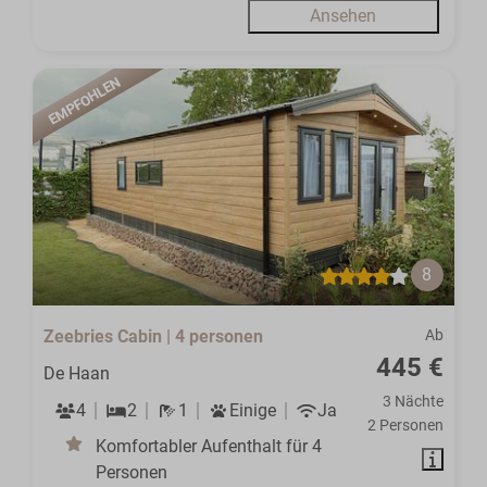
Ansehen
EMPFOHLEN
8
Zeebries Cabin | 4 personen
Ab
445 €
De Haan
3 Nächte
4
2
1
Einige
Ja
2 Personen
Komfortabler Aufenthalt für 4
Personen