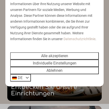
Informationen über Ihre Nutzung unserer Website mit
unseren Partnern für soziale Medien, Werbung und
Geeignet für bis zu 6 Personen
Analyse. Diese Partner können diese Informationen mit
2 Hunde pro Aufenthalt erlaubt
anderen Informationen kombinieren, die Sie ihnen zur
Möblierte Terrasse
Verfügung gestellt haben oder die sie aufgrund Ihrer
Nutzung ihrer Dienste gesammelt haben. Weitere
Großes Café in unserem Park
Informationen finden Sie in unserer
Datenschutzrichtlinie
.
Alle akzeptieren
Individuelle Einstellungen
Ablehnen
DE
Entdecken Sie unsere
Einrichtungen