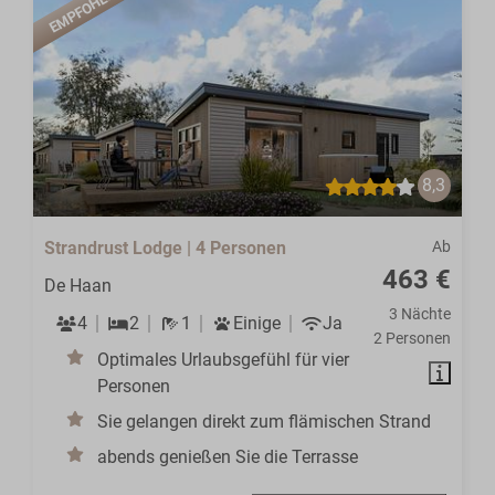
EMPFOHLEN
8,3
Strandrust Lodge | 4 Personen
Ab
463 €
De Haan
3 Nächte
4
2
1
Einige
Ja
2 Personen
Optimales Urlaubsgefühl für vier
Personen
Sie gelangen direkt zum flämischen Strand
abends genießen Sie die Terrasse