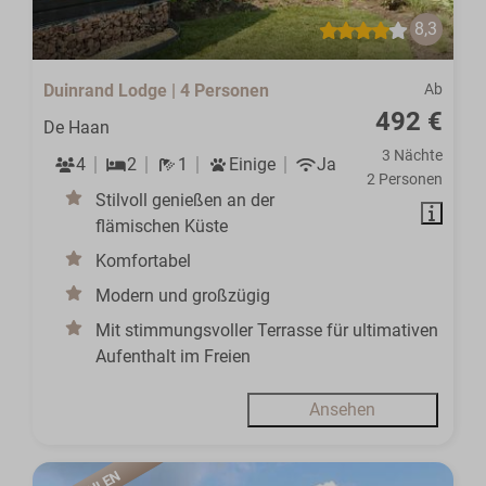
8,3
Duinrand Lodge | 4 Personen
Ab
492 €
De Haan
3 Nächte
4
2
1
Einige
Ja
2 Personen
Stilvoll genießen an der
flämischen Küste
Komfortabel
Modern und großzügig
Mit stimmungsvoller Terrasse für ultimativen
Aufenthalt im Freien
Ansehen