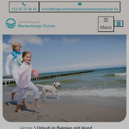
+32 50 70 46 45
frontoffice@vakantieparkblankenbergerduinen.be
Menü
Home
Urlaub in Belgien mit Hund