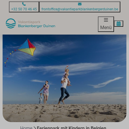
+32 50 70 46 45
frontoffice@vakantieparkblankenbergerduinen.be
Menü
Home
Ferienpark mit Kindern in Belgien