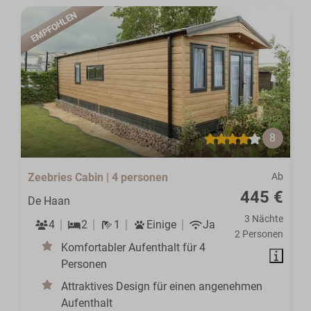
EMPFOHLEN
8
Zeebries Cabin | 4 personen
Ab
445 €
De Haan
3 Nächte
4
2
1
Einige
Ja
2 Personen
Komfortabler Aufenthalt für 4
Personen
Attraktives Design für einen angenehmen
Aufenthalt