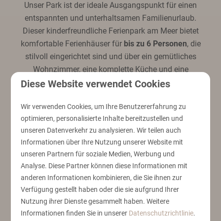
Unser Park ist der ideale Ausgangspunkt für einen
entspannten und unterhaltsamen Familienurlaub.
Dieser kinderfreundliche Ferienpark am Meer bietet
komfortable Ferienhäuser für
bis zu 6 Personen
, die
stilvoll eingerichtet sind und über ein gemütliches
Wohnzimmer, eine komplette Küche und eine
geräumige Terrasse verfügen, um den Tag gemeinsam
Diese Website verwendet Cookies
ausklingen zu lassen. In unserem
Ferienpark an der
Wir verwenden Cookies, um Ihre Benutzererfahrung zu
belgischen Küste
gibt es auch im Park selbst viel zu
optimieren, personalisierte Inhalte bereitzustellen und
erleben. Sie können im großen Café zu Mittag oder zu
unseren Datenverkehr zu analysieren. Wir teilen auch
Abend essen, während die Umgebung dazu einlädt,
Informationen über Ihre Nutzung unserer Website mit
gemeinsam den Strand und die belgische Küste zu
unseren Partnern für soziale Medien, Werbung und
entdecken.
Analyse. Diese Partner können diese Informationen mit
anderen Informationen kombinieren, die Sie ihnen zur
Geeignet für bis zu 6 Personen
Verfügung gestellt haben oder die sie aufgrund Ihrer
Nutzung ihrer Dienste gesammelt haben. Weitere
Parkeinrichtungen
Informationen finden Sie in unserer
Datenschutzrichtlinie
.
Haustierfreundlich