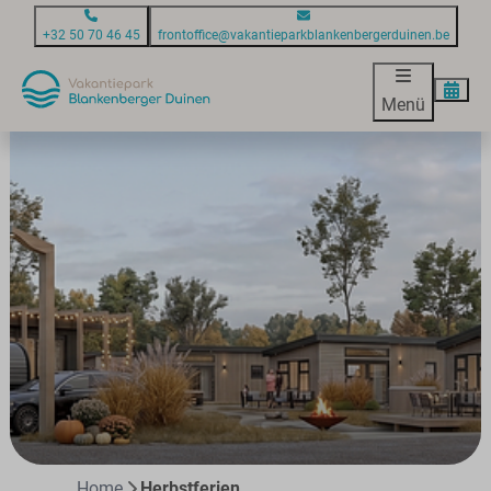
+32 50 70 46 45
frontoffice@vakantieparkblankenbergerduinen.be
Menü
Home
Herbstferien