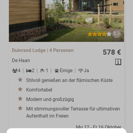
8,3
Duinrand Lodge | 4 Personen
578 €
De Haan
4
2
1
Einige
Ja
Stilvoll genießen an der flämischen Küste
Komfortabel
Modern und großzügig
Mit stimmungsvoller Terrasse für ultimativen
Aufenthalt im Freien
Mo 12 - Fr 16 Oktober