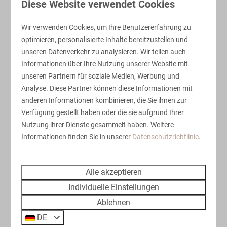
Diese Website verwendet Cookies
Ansehen
Wir verwenden Cookies, um Ihre Benutzererfahrung zu
optimieren, personalisierte Inhalte bereitzustellen und
EMPFOHLEN
unseren Datenverkehr zu analysieren. Wir teilen auch
Informationen über Ihre Nutzung unserer Website mit
unseren Partnern für soziale Medien, Werbung und
Analyse. Diese Partner können diese Informationen mit
anderen Informationen kombinieren, die Sie ihnen zur
Verfügung gestellt haben oder die sie aufgrund Ihrer
Nutzung ihrer Dienste gesammelt haben. Weitere
8,3
Informationen finden Sie in unserer
Datenschutzrichtlinie
.
Strandrust Lodge | 4 Personen
550 €
Alle akzeptieren
De Haan
Individuelle Einstellungen
4
2
1
Einige
Ja
Ablehnen
Optimales Urlaubsgefühl für vier Personen
DE